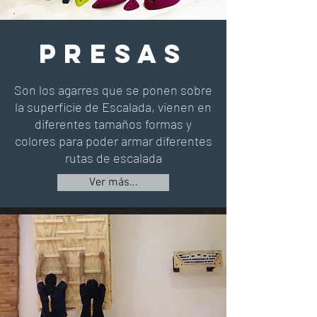
PRESAS
Son los agarres que se ponen sobre
la superficie de Escalada, vienen en
diferentes tamaños formas y
colores para poder armar diferentes
rutas de escalada
Ver más...