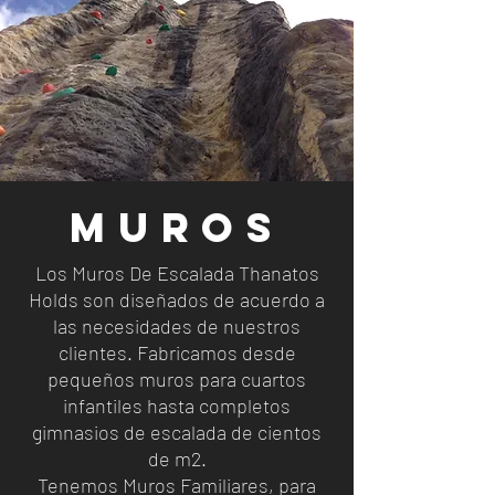
MUROS
Los Muros De Escalada Thanatos
Holds son diseñados de acuerdo a
las necesidades de nuestros
clientes. Fabricamos desde
pequeños muros para cuartos
infantiles hasta completos
gimnasios de escalada de cientos
de m2.
Tenemos Muros Familiares, para