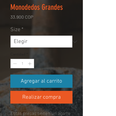
Monodedos Grandes
Precio
33.900 COP
Size
*
Cantidad
*
Agregar al carrito
Realizar compra
Estas presas tienen un agarre