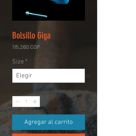
SKU: G-BLM-1
Bolsillo Giga
Precio
115.260 COP
Size
*
Cantidad
*
Agregar al carrito