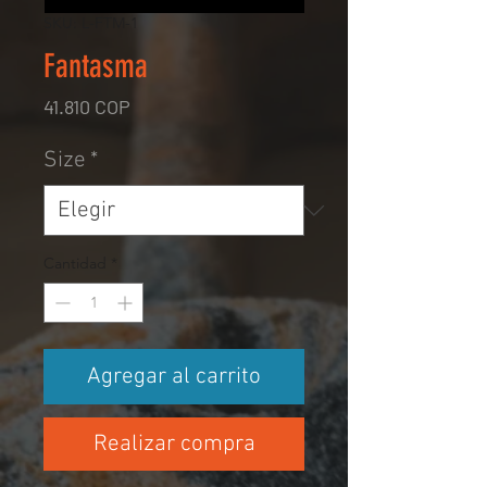
SKU: L-FTM-1
Fantasma
Precio
41.810 COP
Size
*
Cantidad
*
Agregar al carrito
Realizar compra