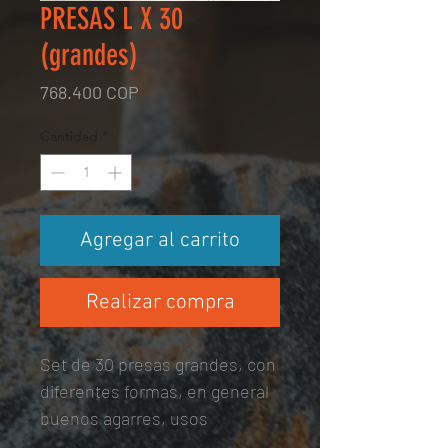
PRESAS L X 30
(grandes)
Precio
768.400 COP
Cantidad
*
Agregar al carrito
Realizar compra
Set de 30 presas grandes, con
diferentes formas, en general
buenos agarres, usos
recreativos y principiantes,