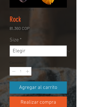
SKU: MG-RCK-1
Rock
Precio
81.360 COP
Size
*
Cantidad
*
Agregar al carrito
Realizar compra