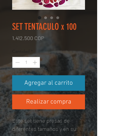
SET TENTACULO x 100
Precio
1.412.500 COP
Cantidad
*
Agregar al carrito
Realizar compra
Este set tiene presas de
diferentes tamaños y en su