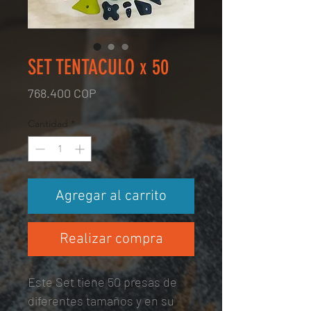
SET TENTACULO x 50
Precio
768.400 COP
Cantidad
*
Agregar al carrito
Realizar compra
Este Set tiene 50 presas de
diferentes tamaños y en su